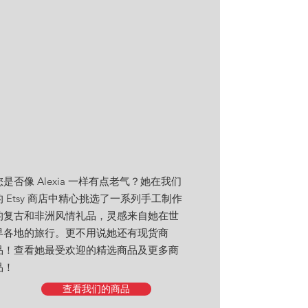
您是否像 Alexia 一样有点老气？她
在我们
的 Etsy 商店中精心挑选了一系列手工制作
的复古和非洲风情礼品，灵感来自她在世
界各地的旅行。更不用说她还有
现货商
品！
查看她最受欢迎的精选商品及更多商
品！
查看我们的商品