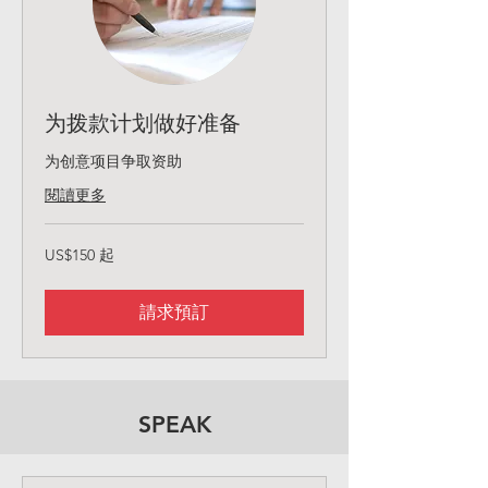
为拨款计划做好准备
为创意项目争取资助
閱讀更多
150
US$150 起
美
元
起
請求預訂
SPEAK