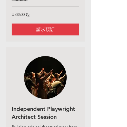
600
US$600 起
美
元
起
請求預訂
Independent Playwright
Architect Session
Building original theatrical work from