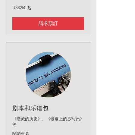
250
US$250 起
美
元
起
請求預訂
剧本和乐谱包
《隐藏的历史》、《银幕上的抄写员》
等
閱讀更多