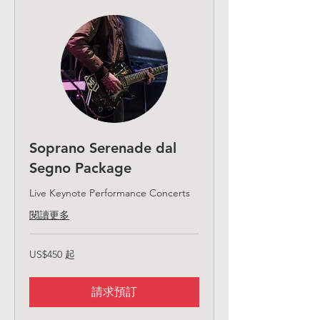
Soprano Serenade dal
Segno Package
Live Keynote Performance Concerts
閱讀更多
450
US$450 起
美
元
起
請求預訂