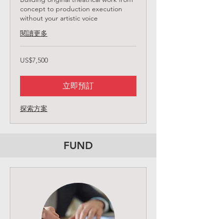
concept to production execution
without your artistic voice
閱讀更多
7,500
US$7,500
美
元
立即預訂
探索方案
FUND