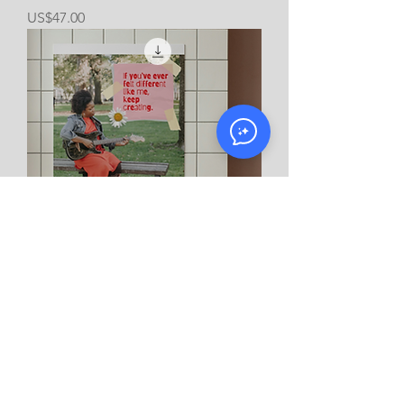
價格
US$47.00
Digital Printable - Motivation to
Keep Creating
價格
US$6.99