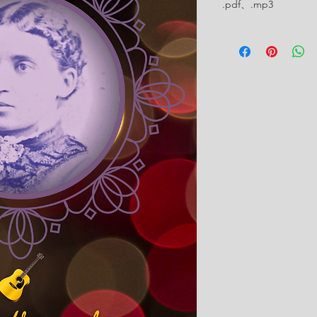
.pdf、.mp3