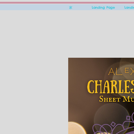
家
Landing Page
Land