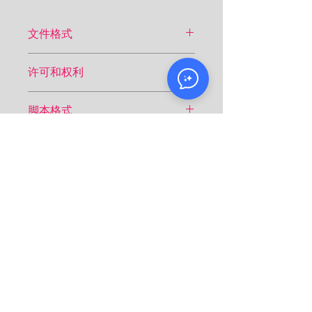
文件格式
.pdf
许可和权利
“Ballad for Madeline”版权所有 ©
脚本格式
2021，Alexia Rowe。保留所有权利。
必须通过联系 info@alexiarowe.com 申
10分钟游戏
请制作此剧的权利。所有演出权和许可
角色
仅通过书面联系授予，费用全额支付应
在许可证签发之日起两周内支付。费用
2 名女性，1 名男性
将根据场地的座位容量、票价和其他因
素而定。
聯繫
電子郵件：
alexiabeauty@gmail.com